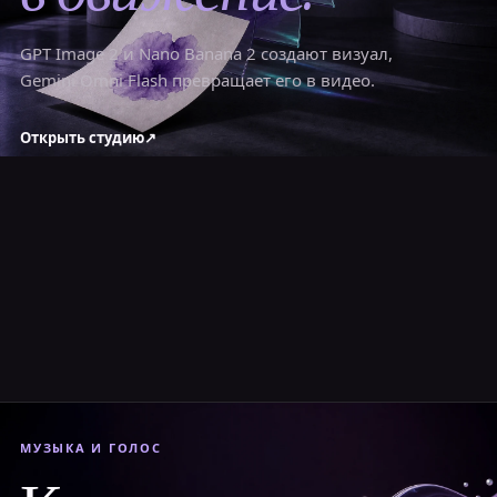
GPT Image 2 и Nano Banana 2 создают визуал,
Gemini Omni Flash превращает его в видео.
Открыть студию
↗
МУЗЫКА И ГОЛОС