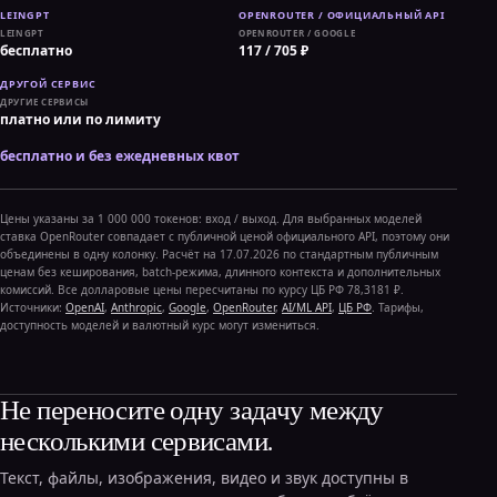
LEINGPT
OPENROUTER / GOOGLE
бесплатно
117 / 705 ₽
ДРУГИЕ СЕРВИСЫ
платно или по лимиту
бесплатно и без ежедневных квот
Цены указаны за 1 000 000 токенов: вход / выход. Для выбранных моделей
ставка OpenRouter совпадает с публичной ценой официального API, поэтому они
объединены в одну колонку. Расчёт на 17.07.2026 по стандартным публичным
ценам без кеширования, batch-режима, длинного контекста и дополнительных
комиссий. Все долларовые цены пересчитаны по курсу ЦБ РФ 78,3181 ₽.
Источники:
OpenAI
,
Anthropic
,
Google
,
OpenRouter
,
AI/ML API
,
ЦБ РФ
. Тарифы,
доступность моделей и валютный курс могут измениться.
Не переносите одну задачу между
несколькими сервисами.
Текст, файлы, изображения, видео и звук доступны в